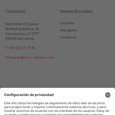
Contacto
Redes Sociales
youtube
Switzerland Cheese
Marketing Ibérica, SL
instagram
Via Laietana, 57 3º2ª
facebook
08003 Barcelona
T
+34 93 574 76 16
infospain@
scm-cheese.com