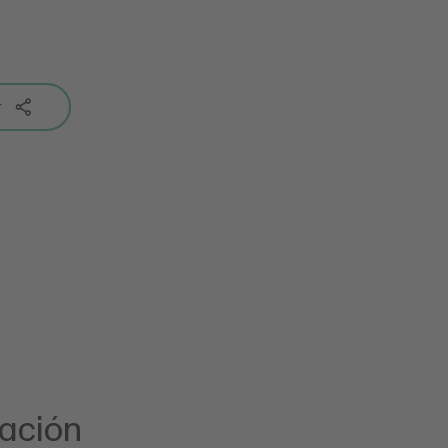
r
ación