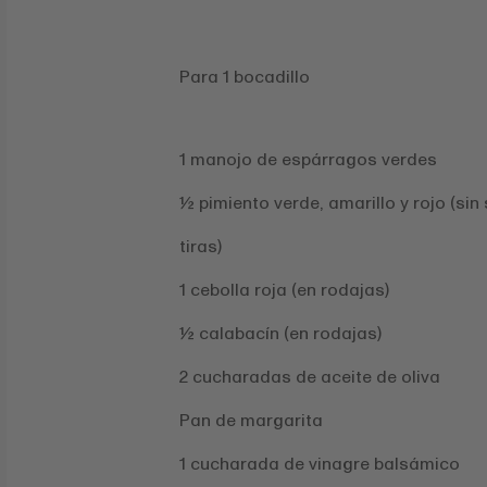
Para 1 bocadillo
1 manojo de espárragos verdes
½ pimiento verde, amarillo y rojo (sin
tiras)
1 cebolla roja (en rodajas)
½ calabacín (en rodajas)
2 cucharadas de aceite de oliva
Pan de margarita
1 cucharada de vinagre balsámico