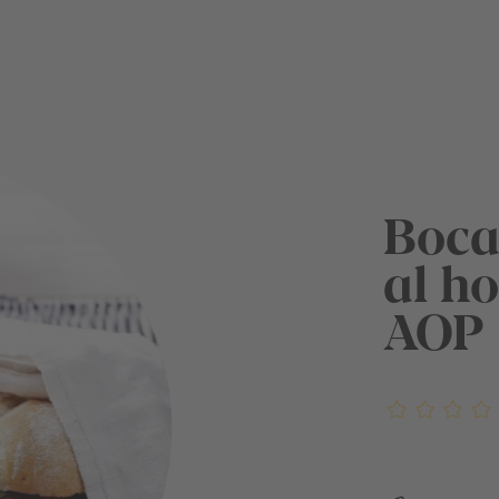
Boca
al h
AOP