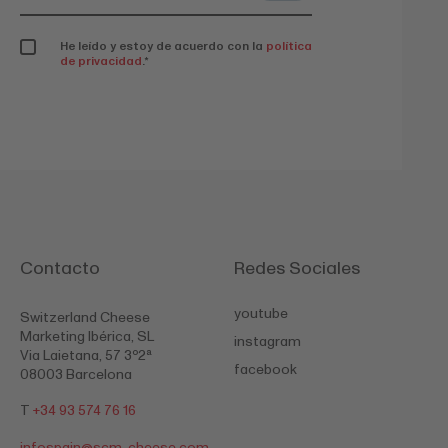
He leído y estoy de acuerdo con la
política
de privacidad
.
*
Contacto
Redes Sociales
youtube
Switzerland Cheese
Marketing Ibérica, SL
instagram
Via Laietana, 57 3º2ª
facebook
08003 Barcelona
T
+34 93 574 76 16
infospain@
scm-cheese.com