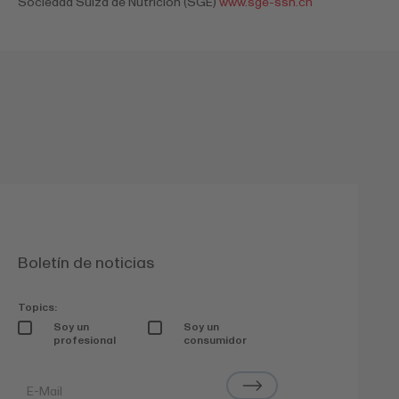
Sociedad Suiza de Nutrición (SGE)
www.sge-ssn.ch
Boletín de noticias
Topics:
Soy un
Soy un
profesional
consumidor