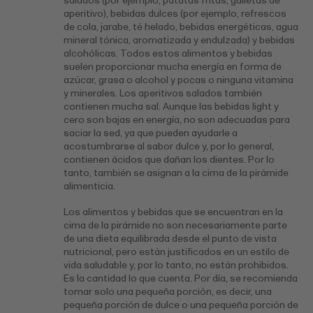
salados (por ejemplo, patatas fritas, galletas de
aperitivo), bebidas dulces (por ejemplo, refrescos
de cola, jarabe, té helado, bebidas energéticas, agua
mineral tónica, aromatizada y endulzada) y bebidas
alcohólicas. Todos estos alimentos y bebidas
suelen proporcionar mucha energía en forma de
azúcar, grasa o alcohol y pocas o ninguna vitamina
y minerales. Los aperitivos salados también
contienen mucha sal. Aunque las bebidas light y
cero son bajas en energía, no son adecuadas para
saciar la sed, ya que pueden ayudarle a
acostumbrarse al sabor dulce y, por lo general,
contienen ácidos que dañan los dientes. Por lo
tanto, también se asignan a la cima de la pirámide
alimenticia.
Los alimentos y bebidas que se encuentran en la
cima de la pirámide no son necesariamente parte
de una dieta equilibrada desde el punto de vista
nutricional, pero están justificados en un estilo de
vida saludable y, por lo tanto, no están prohibidos.
Es la cantidad lo que cuenta. Por día, se recomienda
tomar solo una pequeña porción, es decir, una
pequeña porción de dulce o una pequeña porción de