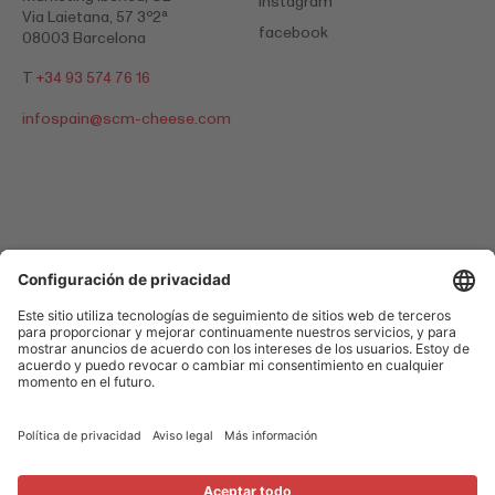
instagram
Via Laietana, 57 3º2ª
facebook
08003 Barcelona
T
+34 93 574 76 16
infospain@
scm-cheese.com
Política de privacidad
Impresión
Cookies
© 2026 Switzerland Cheese Marketing