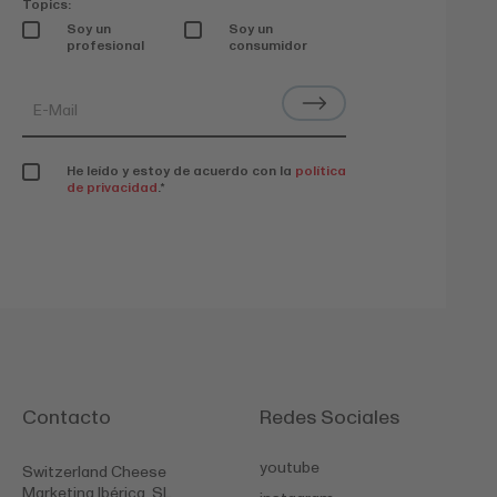
Topics:
Soy un
Soy un
profesional
consumidor
He leído y estoy de acuerdo con la
política
de privacidad
.
*
Contacto
Redes Sociales
youtube
Switzerland Cheese
Marketing Ibérica, SL