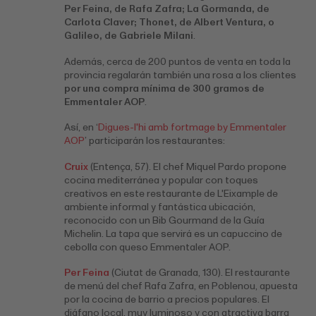
Per Feina, de Rafa Zafra; La Gormanda, de
Carlota Claver; Thonet, de Albert Ventura, o
Galileo, de Gabriele Milani
.
Además, cerca de 200 puntos de venta en toda la
provincia regalarán también una rosa a los clientes
por una compra mínima de 300 gramos de
Emmentaler AOP
.
Así, en ‘
Digues-l'hi amb fortmage by Emmentaler
AOP
’ participarán los restaurantes:
Cruix
(Entença, 57). El chef Miquel Pardo propone
cocina mediterránea y popular con toques
creativos en este restaurante de L'Eixample de
ambiente informal y fantástica ubicación,
reconocido con un Bib Gourmand de la Guía
Michelin. La tapa que servirá es un capuccino de
cebolla con queso Emmentaler AOP.
Per Feina
(Ciutat de Granada, 130). El restaurante
de menú del chef Rafa Zafra, en Poblenou, apuesta
por la cocina de barrio a precios populares. El
diáfano local, muy luminoso y con atractiva barra