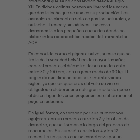
tradicional que se ha conservado desde el siglo
XIII. En dichas colinas pastan en libertad las vacas
que dan la leche que se usa en su producción. Los
animales se alimentan solo de pastos naturales, y
su leche –fresca y sin aditivos– se envía
diariamente a las pequeñas queserías donde se
elaboran las reconocibles ruedas de Emmentaler
AOP.
Es conocido como el gigante suizo, puesto que se
trata de la variedad helvética de mayor tamaño;
concretamente, el diámetro de sus ruedas está
entre 80 y 100 cm, con un peso medio de 90 kg. El
origen de sus dimensiones se remonta varios
siglos, ya que los queseros del valle se vieron
obligados a elaborar una sola gran rueda de queso
al día en lugar de varias pequeñas para ahorrar en el
pago en aduanas.
De igual forma, es famoso por sus numerosos
agujeros, con un tamaño entre los 2 y los 4 cm de
diámetro, que se forman a lo largo del proceso de
maduración. Su curación oscila los 4 y los 12
meses. Es un queso que se caracteriza por un