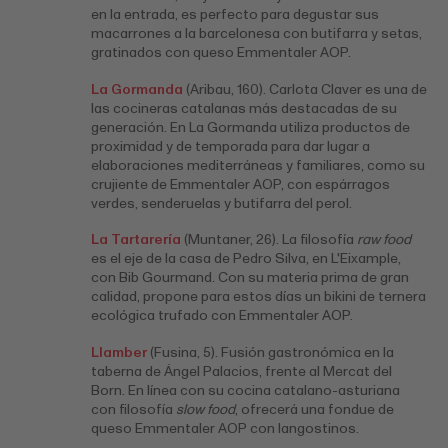
en la entrada, es perfecto para degustar sus
macarrones a la barcelonesa con butifarra y setas,
gratinados con queso Emmentaler AOP.
La Gormanda
(Aribau, 160). Carlota Claver es una de
las cocineras catalanas más destacadas de su
generación. En La Gormanda utiliza productos de
proximidad y de temporada para dar lugar a
elaboraciones mediterráneas y familiares, como su
crujiente de Emmentaler AOP, con espárragos
verdes, senderuelas y butifarra del perol.
La Tartarería
(Muntaner, 26). La filosofía
raw food
es el eje de la casa de Pedro Silva, en L'Eixample,
con Bib Gourmand. Con su materia prima de gran
calidad, propone para estos días un bikini de ternera
ecológica trufado con Emmentaler AOP.
Llamber
(Fusina, 5).
Fusión gastronómica en la
taberna de Ángel Palacios, frente al Mercat del
Born. En línea con su cocina catalano-asturiana
con filosofía
slow food
, ofrecerá una fondue de
queso Emmentaler AOP con langostinos.