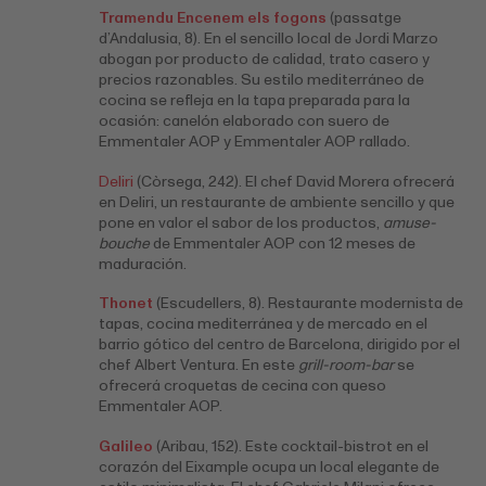
Tramendu Encenem els fogons
(passatge
d’Andalusia, 8). En el sencillo local de Jordi Marzo
abogan por producto de calidad, trato casero y
precios razonables. Su estilo mediterráneo de
cocina se refleja en la tapa preparada para la
ocasión: canelón elaborado con suero de
Emmentaler AOP y Emmentaler AOP rallado.
Deliri
(Còrsega, 242). El chef David Morera ofrecerá
en Deliri, un restaurante de ambiente sencillo y que
pone en valor el sabor de los productos,
amuse-
bouche
de Emmentaler AOP con 12 meses de
maduración.
Thonet
(Escudellers, 8). Restaurante modernista de
tapas, cocina mediterránea y de mercado en el
barrio gótico del centro de Barcelona, dirigido por el
chef Albert Ventura. En este
grill-room-bar
se
ofrecerá croquetas de cecina con queso
Emmentaler AOP.
Galileo
(Aribau, 152). Este cocktail-bistrot en el
corazón del Eixample ocupa un local elegante de