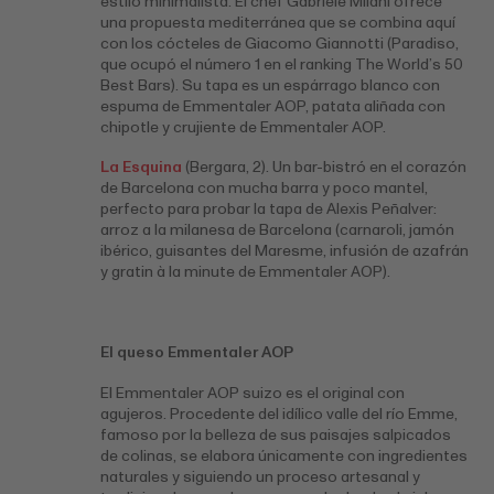
estilo minimalista. El chef Gabriele Milani ofrece
una propuesta mediterránea que se combina aquí
con los cócteles de Giacomo Giannotti (Paradiso,
que ocupó el número 1 en el ranking The World’s 50
Best Bars). Su tapa es un espárrago blanco con
espuma de Emmentaler AOP, patata aliñada con
chipotle y crujiente de Emmentaler AOP.
La Esquina
(Bergara, 2). Un bar-bistró en el corazón
de Barcelona con mucha barra y poco mantel,
perfecto para probar la tapa de Alexis Peñalver:
arroz a la milanesa de Barcelona (carnaroli, jamón
ibérico, guisantes del Maresme, infusión de azafrán
y gratin à la minute de Emmentaler AOP).
El queso Emmentaler AOP
El Emmentaler AOP suizo es el original con
agujeros. Procedente del idílico valle del río Emme,
famoso por la belleza de sus paisajes salpicados
de colinas, se elabora únicamente con ingredientes
naturales y siguiendo un proceso artesanal y