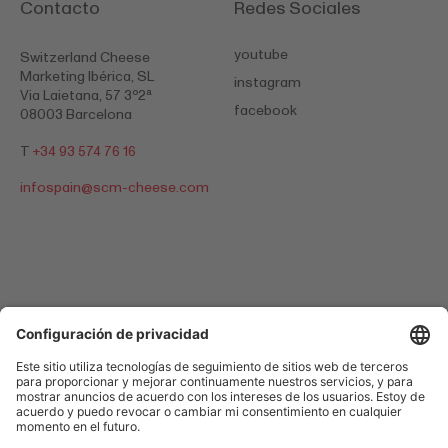
Contacto
Redes Sociales
youtube
Switzerland Cheese
Marketing Ibérica, SL
instagram
Via Laietana, 57 3º2ª
facebook
08003 Barcelona
T
+34 93 574 76 16
infospain@
scm-cheese.com