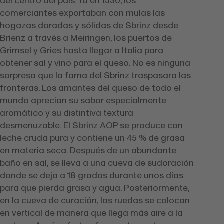
del centro del país. Ya en 1530, los
comerciantes exportaban con mulas las
hogazas doradas y sólidas de Sbrinz desde
Brienz a través a Meiringen, los puertos de
Grimsel y Gries hasta llegar a Italia para
obtener sal y vino para el queso. No es ninguna
sorpresa que la fama del Sbrinz traspasara las
fronteras. Los amantes del queso de todo el
mundo aprecian su sabor especialmente
aromático y su distintiva textura
desmenuzable. El Sbrinz AOP se produce con
leche cruda pura y contiene un 45 % de grasa
en materia seca. Después de un abundante
baño en sal, se lleva a una cueva de sudoración
donde se deja a 18 grados durante unos días
para que pierda grasa y agua. Posteriormente,
en la cueva de curación, las ruedas se colocan
en vertical de manera que llega más aire a la