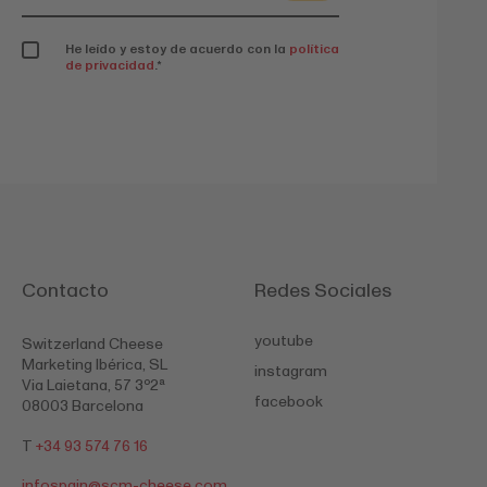
He leído y estoy de acuerdo con la
política
de privacidad
.
*
Contacto
Redes Sociales
youtube
Switzerland Cheese
Marketing Ibérica, SL
instagram
Via Laietana, 57 3º2ª
facebook
08003 Barcelona
T
+34 93 574 76 16
infospain@
scm-cheese.com