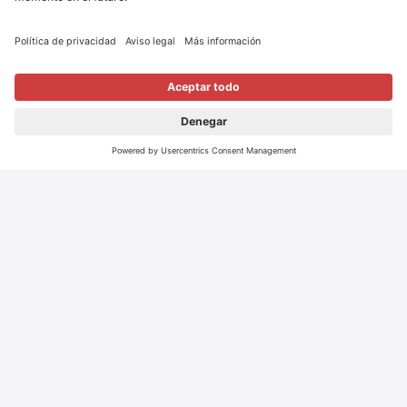
youtube
Switzerland Cheese
Marketing Ibérica, SL
instagram
Via Laietana, 57 3º2ª
facebook
08003 Barcelona
T
+34 93 574 76 16
infospain@
scm-cheese.com
Política de privacidad
Impresión
Cookies
© 2026 Switzerland Cheese Marketing